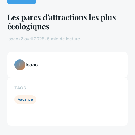
Les parcs d'attractions les plus
écologiques
Isaac
•
2 avril 2025
•
5 min de lecture
Isaac
I
TAGS
Vacance