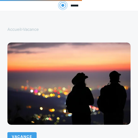
Accueil
›
Vacance
VACANCE