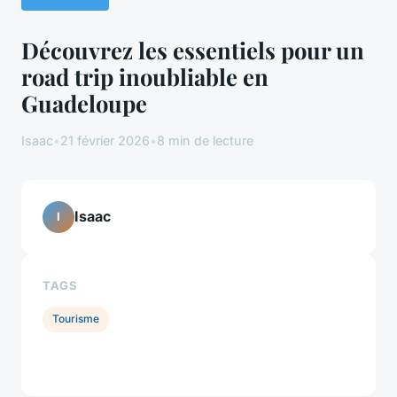
Découvrez les essentiels pour un
road trip inoubliable en
Guadeloupe
Isaac
•
21 février 2026
•
8 min de lecture
Isaac
I
TAGS
Tourisme